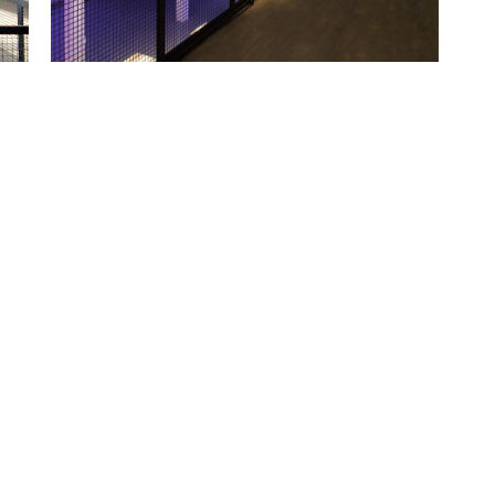
IL
RÉALISATIONS
EXPERTISE
MENTIONS LÉGALES
CO
H2C ARCHITECTURE
Hubert Cocagne
16, rue de Cavenne – 69007 LYON
Tél :
06 23 11 13 56
hco@h2c-architecture.fr