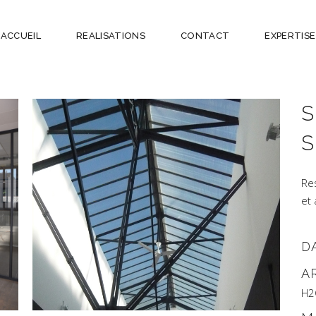
ACCUEIL
REALISATIONS
CONTACT
EXPERTISE
S
S
Re
et 
D
A
H2