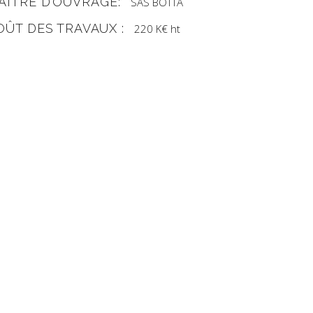
AÎTRE D’OUVRAGE:
SAS BOTTA
OÛT DES TRAVAUX :
220 K€ ht