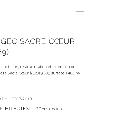
OGEC SACRÉ CŒUR
69)
abilitation, restructuration et extension du
llège Sacré Cœur à Ecully(69), surface 1483 m
2
ATE:
2017-2019
RCHITECTES:
H2C Architecture