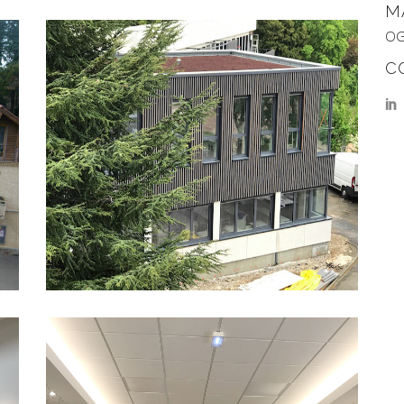
M
OG
C