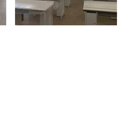
IL
RÉALISATIONS
EXPERTISE
MENTIONS LÉGALES
CO
H2C ARCHITECTURE
Hubert Cocagne
16, rue de Cavenne – 69007 LYON
Tél :
06 23 11 13 56
hco@h2c-architecture.fr